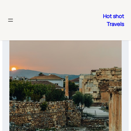
Hot shot
Travels
رفتن
به
محتوا