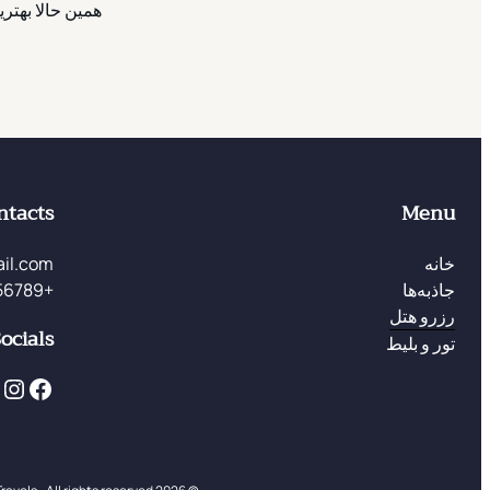
همین حالا بهتری
ntacts
Menu
خانه
il.com
جاذبه‌ها
+123456789
رزرو هتل
ocials
تور و بلیط
X
Instagram
Facebook